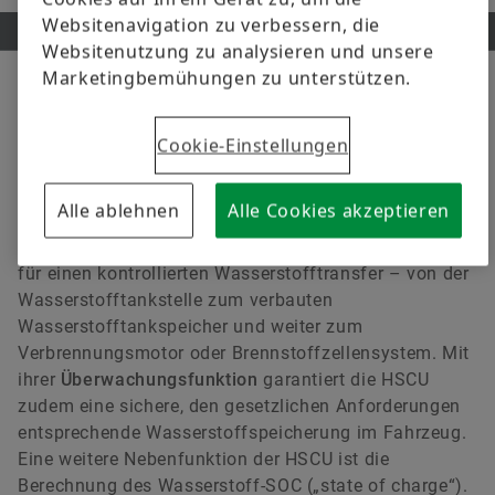
Websitenavigation zu verbessern, die
Websitenutzung zu analysieren und unsere
Marketingbemühungen zu unterstützen.
AUFGABEN
Cookie-Einstellungen
Tanken, aber sicher.
Alle ablehnen
Alle Cookies akzeptieren
Das Tanksteuergerät oder "Hydrogen Storage Control
Unit" ist Teil des
Wasserstofftanksystems
und sorgt
für einen kontrollierten Wasserstofftransfer – von der
Wasserstofftankstelle zum verbauten
Wasserstofftankspeicher und weiter zum
Verbrennungsmotor oder Brennstoffzellensystem. Mit
ihrer
Überwachungsfunktion
garantiert die HSCU
zudem eine sichere, den gesetzlichen Anforderungen
entsprechende Wasserstoffspeicherung im Fahrzeug.
Eine weitere Nebenfunktion der HSCU ist die
Berechnung des Wasserstoff-SOC („state of charge“).