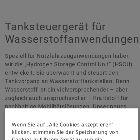
versandkostenfrei.
Tanksteuergerät für
Jetzt bestellen
Wasserstoffanwendungen
Speziell für Nutzfahrzeuganwendungen haben
wir die „Hydrogen Storage Control Unit“ (HSCU)
entwickelt. Sie überwacht und steuert den
Tankvorgang an Wasserstofftankstellen. Denn
Wasserstoff ist ein vielversprechender – aber
zugleich auch anspruchsvoller – Kraftstoff für
nachhaltige Mobilitätslösungen. Unser neues
Seriensteuergerät trägt maßgeblich zur
Sicherheit und Effizienz von
Wenn Sie auf „Alle Cookies akzeptieren“
wasserstoffbetriebenen Fahrzeugen bei.
klicken, stimmen Sie der Speicherung von
Cookies auf Ihrem Gerät zu, um die