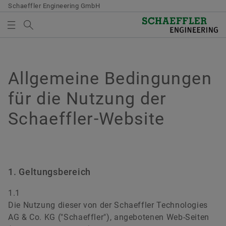
Schaeffler Engineering GmbH
Suchbegriff
Über uns
MEDIENKORB
Allgemeine Bedingungen
Engineering
Es befinden sich keine Elemente in Ihrem Medienkorb.
für die Nutzung der
Testing
Verwenden Sie zum Hinzufügen neuer Elemente die
Schaeffler-Website
Schaltfläche:
Produkte
Medien sammeln
Branchen
Bitte beachten Sie:
1. Geltungsbereich
Downloads
Die maximale Bestellmenge je Medium
beträgt 20 Stück. Ein Verkauf unentgeltlich
1.1
Karriere
zur Verfügung gestellter Medien an Dritte ist
Die Nutzung dieser von der Schaeffler Technologies
untersagt. Die Bestellung ist
AG & Co. KG ("Schaeffler"), angebotenen Web-Seiten